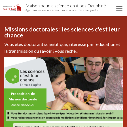
Home
Aller
Maison pour la science en Alpes Dauphiné
Région
Tog
au
Agir pour le développement professionnel des enseignants
nav
contenu
principal
Missions doctorales : les sciences c'est leur
chance
Vous êtes doctorant scientifique, intéressé par l’éducation et
la transmission du savoir ?Vous reche...