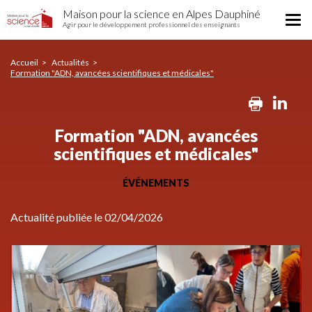
Formation
Aller
Maison pour la science en Alpes Dauphiné
"ADN,
Tog
au
Agir pour le développement professionnel des enseignants
avancées
nav
contenu
scientifiques
principal
et
Accueil
Actualités
Formation "ADN, avancées scientifiques et médicales"
médicales"
Print
Li
Formation "ADN, avancées
scientifiques et médicales"
ÉVÉNEMENTS
Actualité publiée le 02/04/2026