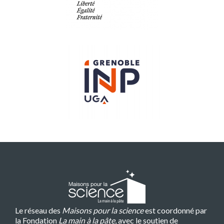
Le réseau des
Maisons pour la science
est coordonné par
la Fondation
La main à la pâte
, avec le soutien de