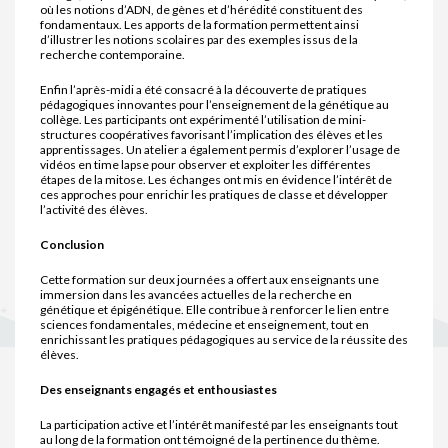
où les notions d’ADN, de gènes et d’hérédité constituent des
fondamentaux. Les apports de la formation permettent ainsi
d’illustrer les notions scolaires par des exemples issus de la
recherche contemporaine.
Enfin l’après-midi a été consacré à la découverte de pratiques
pédagogiques innovantes pour l’enseignement de la génétique au
collège. Les participants ont expérimenté l’utilisation de mini-
structures coopératives favorisant l’implication des élèves et les
apprentissages. Un atelier a également permis d’explorer l’usage de
vidéos en time lapse pour observer et exploiter les différentes
étapes de la mitose. Les échanges ont mis en évidence l’intérêt de
ces approches pour enrichir les pratiques de classe et développer
l’activité des élèves.
Conclusion
Cette formation sur deux journées a offert aux enseignants une
immersion dans les avancées actuelles de la recherche en
génétique et épigénétique. Elle contribue à renforcer le lien entre
sciences fondamentales, médecine et enseignement, tout en
enrichissant les pratiques pédagogiques au service de la réussite des
élèves.
Des enseignants engagés et enthousiastes
La participation active et l’intérêt manifesté par les enseignants tout
au long de la formation ont témoigné de la pertinence du thème.