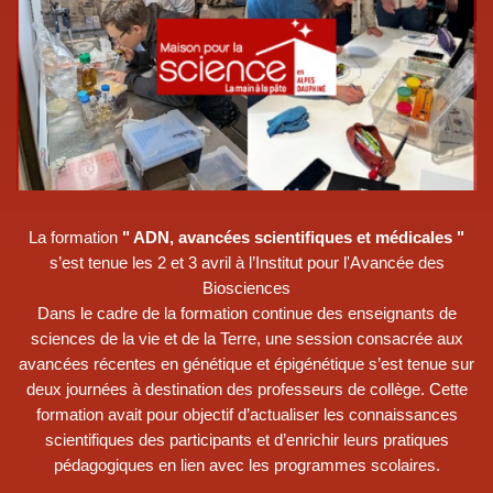
La formation
" ADN, avancées scientifiques et médicales "
s’est tenue les 2 et 3 avril à l’Institut pour l'Avancée des
Biosciences
Dans le cadre de la formation continue des enseignants de
sciences de la vie et de la Terre, une session consacrée aux
avancées récentes en génétique et épigénétique s’est tenue sur
deux journées à destination des professeurs de collège. Cette
formation avait pour objectif d’actualiser les connaissances
scientifiques des participants et d’enrichir leurs pratiques
pédagogiques en lien avec les programmes scolaires.