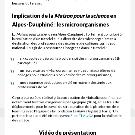
besoins du terrain.
Implication de la
Maison pour la science
en
Alpes-Dauphiné : les microorganismes
La
Maison pour la science
en Alpes-Dauphiné a fortement contribué à
la réalisation d’un tutoriel sur la diversité des microorganismes à
destination des professeurs des écoles et de collèges, au niveau
national. Il s’agit de 3 ressources intégrées dans le tutoriel :
six capsules vidéo sur la biodiversité des microorganismes (1h
par capsule),
un jeu de cartes « Microorganismes » destiné aux élèves de
collèges pour étudier la biodiversité des microorganismes,
une séquence pédagogique « clé en mains » destinée aux
professeurs de SVT.
Ce projet a pu être réalisé grâce au soutien de Mutualia pour financer
notamment les frais d’ingénierie pédagogique (30 h), et les frais de
déplacements pour le travail de structuration de la plateforme de e-
learning avec l’équipe de la Fondation
La main à la pâte
(à Paris). Un
partenariat a aussi été effectué avec
Flexi TLV UGA
pour la réalisation
des vidéos.
Vidéo de présentation