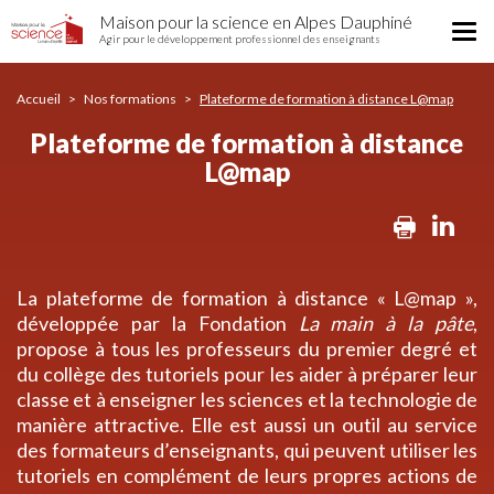
Plateforme
Aller
Maison pour la science en Alpes Dauphiné
de
Tog
au
Agir pour le développement professionnel des enseignants
formation
nav
contenu
à
principal
distance
Accueil
Nos formations
Plateforme de formation à distance L@map
L@map
Plateforme de formation à distance
L@map
Print
Lin
La plateforme de formation à distance « L@map »,
développée par la Fondation
La main à la pâte
,
propose à tous les professeurs du premier degré et
du collège des tutoriels pour les aider à préparer leur
classe et à enseigner les sciences et la technologie de
manière attractive. Elle est aussi un outil au service
des formateurs d’enseignants, qui peuvent utiliser les
tutoriels en complément de leurs propres actions de