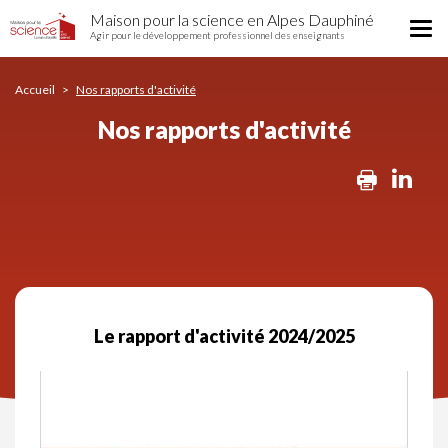
Nos
Aller
Maison pour la science en Alpes Dauphiné
rapports
Tog
au
Agir pour le développement professionnel des enseignants
d'activité
nav
contenu
principal
Accueil
Nos rapports d'activité
Nos rapports d'activité
Print
Lin
Le rapport d'activité 2024/2025