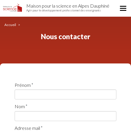
Nous
Aller
Maison pour la science en Alpes Dauphiné
contacter
Tog
au
Agir pour le développement professionnel des enseignants
nav
contenu
principal
Accueil
Nous contacter
Prénom
Nom
Adresse mail