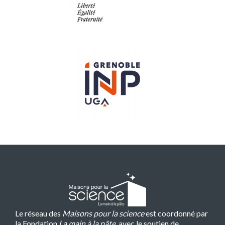
Le réseau des
Maisons pour la science
est coordonné par
la Fondation
La main à la pâte
, avec le soutien de