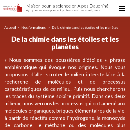
De
Aller
Maison pour la science en Alpes Dauphiné
la
Tog
au
Agir pour le développement professionnel des enseignants
chimie
nav
contenu
dans
principal
les
Accueil
Nos formations
De la chimie dans les étoiles et les planètes
étoiles
et
De la chimie dans les étoiles et les
les
planètes
planètes
« Nous sommes des poussières d’étoiles », phrase
emblématique qui évoque nos origines. Nous vous
proposons d’aller scruter le milieu interstellaire à la
recherche de molécules et de processus
caractéristiques de ce milieu. Puis nous chercherons
les traces du système solaire primitif. Dans ces deux
milieux, nous verrons les processus qui ont amené aux
molécules organiques, briques élémentaires de la vie,
à partir de réactifs comme l’hydrogène, le monoxyde
de carbone, le méthane ou des molécules plus