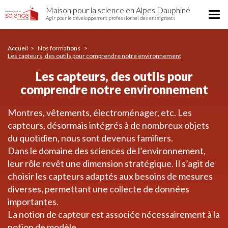
Les
Aller
Maison pour la science en Alpes Dauphiné
capteurs,
Tog
au
Agir pour le développement professionnel des enseignants
des
nav
contenu
outils
principal
pour
Accueil
Nos formations
comprendre
Les capteurs, des outils pour comprendre notre environnement
notre
Les capteurs, des outils pour
environnement
comprendre notre environnement
Montres, vêtements, électroménager, etc. Les
capteurs, désormais intégrés à de nombreux objets
du quotidien, nous sont devenus familiers.
Dans le domaine des sciences de l’environnement,
leur rôle revêt une dimension stratégique. Il s’agit de
choisir les capteurs adaptés aux besoins de mesures
diverses, permettant une collecte de données
importantes.
La notion de capteur est associée nécessairement à la
notion de modèle.