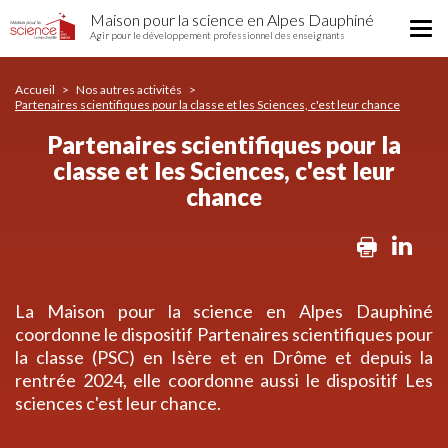
Partenaires
Aller
Maison pour la science en Alpes Dauphiné
scientifiques
Tog
au
Agir pour le développement professionnel des enseignants
pour
nav
contenu
la
principal
classe
Accueil
Nos autres activités
Partenaires scientifiques pour la classe et les Sciences, c'est leur chance
et
les
Partenaires scientifiques pour la
Sciences,
classe et les Sciences, c'est leur
c'est
leur
chance
chance
Print
Lin
La Maison pour la science en Alpes Dauphiné
coordonne le dispositif Partenaires scientifiques pour
la classe (PSC) en Isère et en Drôme et depuis la
rentrée 2024, elle coordonne aussi le dispositif Les
sciences c'est leur chance.