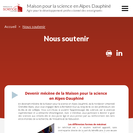
Nous
Aller
Maison pour la science en Alpes Dauphiné
soutenir
Tog
au
Agir pour le développement professionnel des enseignants
nav
contenu
principal
Accueil
Nous soutenir
Nous soutenir
Print
Lin