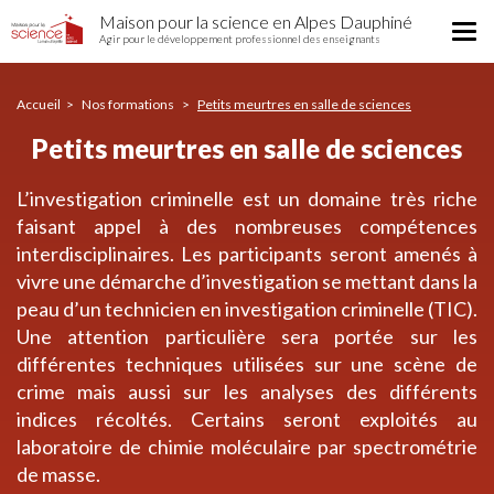
Petits
Aller
Maison pour la science en Alpes Dauphiné
meurtres
Tog
au
Agir pour le développement professionnel des enseignants
en
nav
contenu
salle
principal
de
Accueil
Nos formations
Petits meurtres en salle de sciences
sciences
Petits meurtres en salle de sciences
L’investigation criminelle est un domaine très riche
faisant appel à des nombreuses compétences
interdisciplinaires. Les participants seront amenés à
vivre une démarche d’investigation se mettant dans la
peau d’un technicien en investigation criminelle (TIC).
Une attention particulière sera portée sur les
différentes techniques utilisées sur une scène de
crime mais aussi sur les analyses des différents
indices récoltés. Certains seront exploités au
laboratoire de chimie moléculaire par spectrométrie
de masse.