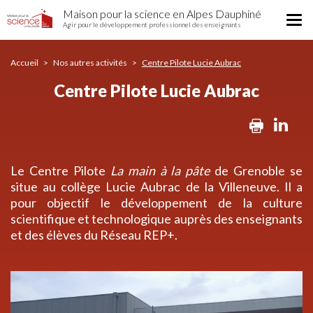
Centre
Aller
Maison pour la science en Alpes Dauphiné
Pilote
Tog
au
Agir pour le développement professionnel des enseignants
Lucie
nav
contenu
Aubrac
principal
Accueil
Nos autres activités
Centre Pilote Lucie Aubrac
Centre Pilote Lucie Aubrac
Print
Lin
Le Centre Pilote
La main à la pâte
de Grenoble se
situe au collège Lucie Aubrac de la Villeneuve. Il a
pour objectif le développement de la culture
scientifique et technologique auprès des enseignants
et des élèves du Réseau REP+.