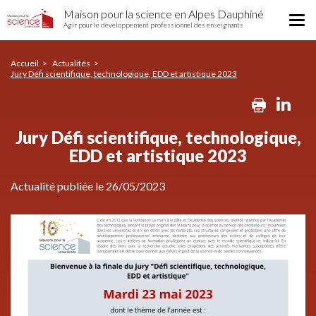
Jury
Aller
Maison pour la science en Alpes Dauphiné
Défi
Tog
au
Agir pour le développement professionnel des enseignants
scientifique,
nav
contenu
technologique,
principal
EDD
Accueil
Actualités
Jury Défi scientifique, technologique, EDD et artistique 2023
et
artistique
Print
Li
2023
Jury Défi scientifique, technologique,
EDD et artistique 2023
Actualité publiée le 26/05/2023