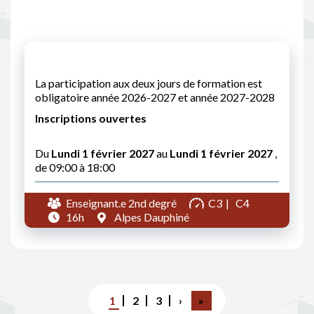
La participation aux deux jours de formation est
obligatoire année 2026-2027 et année 2027-2028
Inscriptions ouvertes
Du
Lundi 1 février 2027
au
Lundi 1 février 2027
,
de 09:00 à 18:00
Enseignant.e 2nd degré
C3
C4
16h
Alpes Dauphiné
Pagination
Page
1
Page
2
Page
3
Page
›
Dernière
»
courante
suivante
page