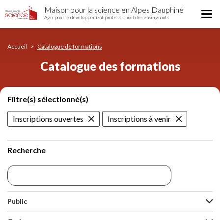
Catalogue
Aller
Maison pour la science en Alpes Dauphiné
des
Tog
au
Agir pour le développement professionnel des enseignants
formations
nav
contenu
principal
Accueil
Catalogue de formations
Catalogue des formations
Filtre(s) sélectionné(s)
Inscriptions ouvertes
Inscriptions à venir
Recherche
Public