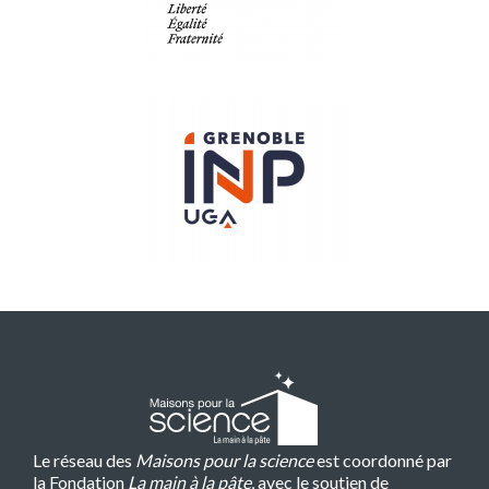
Le réseau des
Maisons pour la science
est coordonné par
la Fondation
La main à la pâte
, avec le soutien de